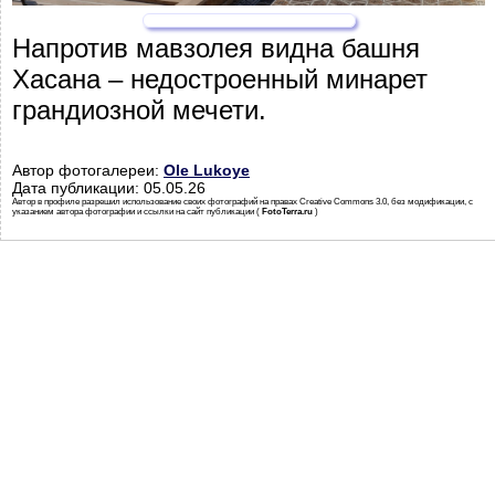
Напротив мавзолея видна башня
Хасана – недостроенный минарет
грандиозной мечети.
Автор фотогалереи:
Ole Lukoye
Дата публикации: 05.05.26
Автор в профиле разрешил использование своих фотографий на правах Creative Commons 3.0, без модификации, с
указанием автора фотографии и ссылки на сайт публикации (
FotoTerra.ru
)