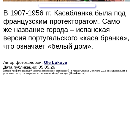
В 1907-1956 гг. Касабланка была под
французским протекторатом. Само
же название города – испанская
версия португальского «каса бранка»,
что означает «белый дом».
Автор фотогалереи:
Ole Lukoye
Дата публикации: 05.05.26
Автор в профиле разрешил использование своих фотографий на правах Creative Commons 3.0, без модификации, с
указанием автора фотографии и ссылки на сайт публикации (
FotoTerra.ru
)