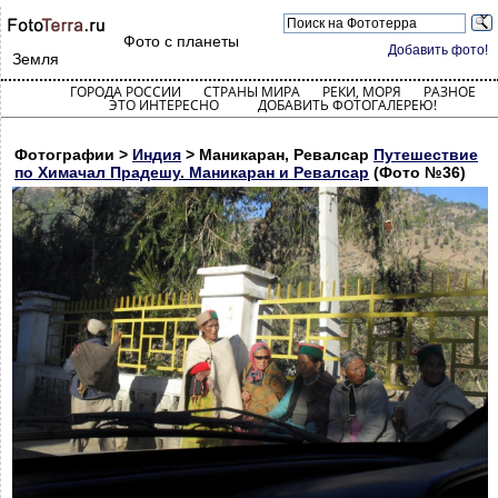
Фото с планеты
Добавить фото!
Земля
ГОРОДА РОССИИ
СТРАНЫ МИРА
РЕКИ, МОРЯ
РАЗНОЕ
ЭТО ИНТЕРЕСНО
ДОБАВИТЬ ФОТОГАЛЕРЕЮ!
Фотографии >
Индия
> Маникаран, Ревалсар
Путешествие
по Химачал Прадешу. Маникаран и Ревалсар
(Фото №36)