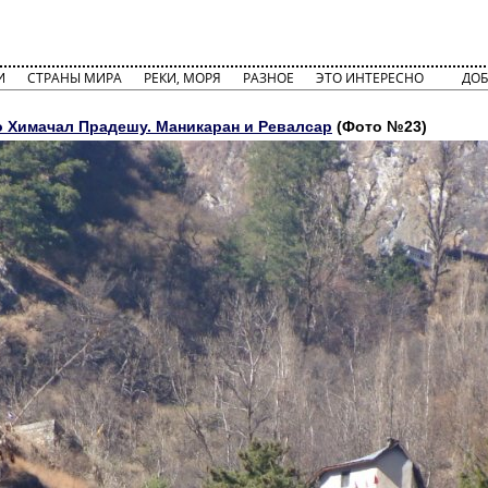
И
СТРАНЫ МИРА
РЕКИ, МОРЯ
РАЗНОЕ
ЭТО ИНТЕРЕСНО
ДОБ
о Химачал Прадешу. Маникаран и Ревалсар
(Фото №23)