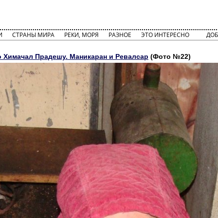
И
СТРАНЫ МИРА
РЕКИ, МОРЯ
РАЗНОЕ
ЭТО ИНТЕРЕСНО
ДОБ
о Химачал Прадешу. Маникаран и Ревалсар
(Фото №22)