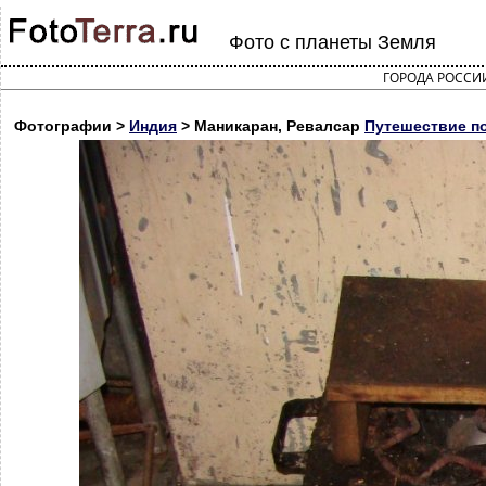
Фото с планеты Земля
ГОРОДА РОССИ
Фотографии >
Индия
> Маникаран, Ревалсар
Путешествие п