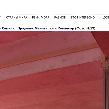
И
СТРАНЫ МИРА
РЕКИ, МОРЯ
РАЗНОЕ
ЭТО ИНТЕРЕСНО
ДОБ
о Химачал Прадешу. Маникаран и Ревалсар
(Фото №19)