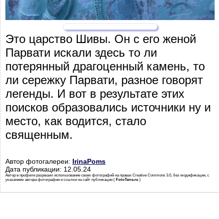
Это царство Шивы. Он с его женой
Парвати искали здесь то ли
потерянный драгоценный камень, то
ли сережку Парвати, разное говорят
легенды. И вот в результате этих
поисков образовались источники ну и
место, как водится, стало
священным.
Автор фотогалереи:
IrinaPoms
Дата публикации: 12.05.24
Автор в профиле разрешил использование своих фотографий на правах Creative Commons 3.0, без модификации, с
указанием автора фотографии и ссылки на сайт публикации (
FotoTerra.ru
)