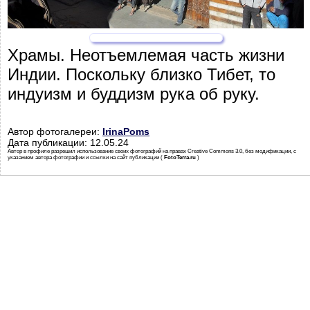
Храмы. Неотъемлемая часть жизни
Индии. Поскольку близко Тибет, то
индуизм и буддизм рука об руку.
Автор фотогалереи:
IrinaPoms
Дата публикации: 12.05.24
Автор в профиле разрешил использование своих фотографий на правах Creative Commons 3.0, без модификации, с
указанием автора фотографии и ссылки на сайт публикации (
FotoTerra.ru
)