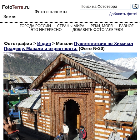
Фото с планеты
Добавить фото!
Земля
ГОРОДА РОССИИ
СТРАНЫ МИРА
РЕКИ, МОРЯ
РАЗНОЕ
ЭТО ИНТЕРЕСНО
ДОБАВИТЬ ФОТОГАЛЕРЕЮ!
Фотографии >
Индия
> Манали
Пушетевствие по Химачал
Прадешу. Манали и окрестности.
(Фото №30)