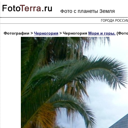
Фото с планеты Земля
ГОРОДА РОССИ
Фотографии >
Черногория
> Черногория
Море и горы.
(Фото