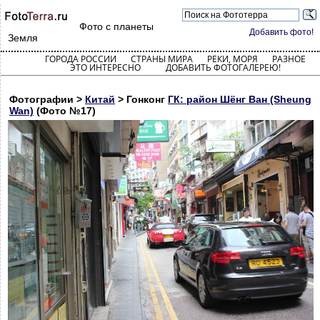
Фото с планеты
Добавить фото!
Земля
ГОРОДА РОССИИ
СТРАНЫ МИРА
РЕКИ, МОРЯ
РАЗНОЕ
ЭТО ИНТЕРЕСНО
ДОБАВИТЬ ФОТОГАЛЕРЕЮ!
Фотографии >
Китай
> Гонконг
ГК: район Шёнг Ван (Sheung
Wan)
(Фото №17)