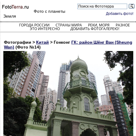
Фото с планеты
Добавить фото!
Земля
ГОРОДА РОССИИ
СТРАНЫ МИРА
РЕКИ, МОРЯ
РАЗНОЕ
ЭТО ИНТЕРЕСНО
ДОБАВИТЬ ФОТОГАЛЕРЕЮ!
Фотографии >
Китай
> Гонконг
ГК: район Шёнг Ван (Sheung
Wan)
(Фото №14)