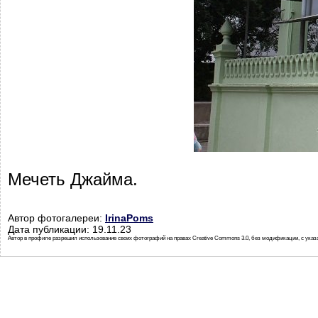
Мечеть Джайма.
Автор фотогалереи:
IrinaPoms
Дата публикации: 19.11.23
Автор в профиле разрешил использование своих фотографий на правах Creative Commons 3.0, без модификации, с указ