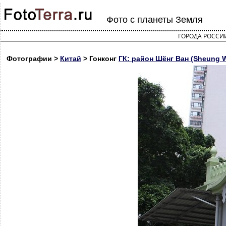
Фото с планеты Земля
ГОРОДА РОССИ
Фотографии >
Китай
> Гонконг
ГК: район Шёнг Ван (Sheung 