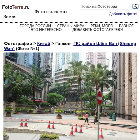
Фото с планеты
Добавить фото!
Земля
ГОРОДА РОССИИ
СТРАНЫ МИРА
РЕКИ, МОРЯ
РАЗНОЕ
ЭТО ИНТЕРЕСНО
ДОБАВИТЬ ФОТОГАЛЕРЕЮ!
Фотографии >
Китай
> Гонконг
ГК: район Шёнг Ван (Sheung
Wan)
(Фото №1)