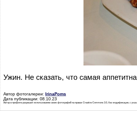
Ужин. Не сказать, что самая аппетитн
Автор фотогалереи:
IrinaPoms
Дата публикации: 08.10.23
Автор в профиле разрешил использование своих фотографий на правах Creative Commons 3.0, без модификации, с указ