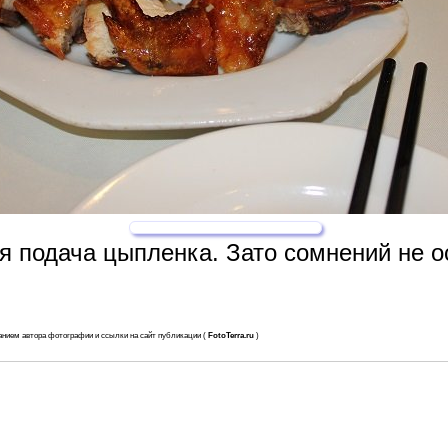
ая подача цыпленка. Зато сомнений не о
анием автора фотографии и ссылки на сайт публикации (
FotoTerra.ru
)