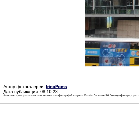
Автор фотогалереи:
IrinaPoms
Дата публикации: 08.10.23
Автор в профиле разрешил использование своих фотографий на правах Creative Commons 3.0, без модификации, с указ