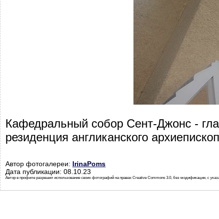
Кафедральный собор Сент-Джонс - глав
резиденция англиканского архиепископ
Автор фотогалереи:
IrinaPoms
Дата публикации: 08.10.23
Автор в профиле разрешил использование своих фотографий на правах Creative Commons 3.0, без модификации, с указ