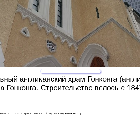
ный англиканский храм Гонконга (англи
а Гонконга. Строительство велось с 184
анием автора фотографии и ссылки на сайт публикации (
FotoTerra.ru
)