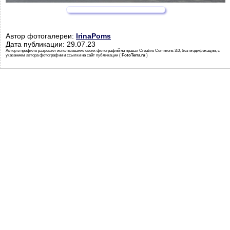
Автор фотогалереи:
IrinaPoms
Дата публикации: 29.07.23
Автор в профиле разрешил использование своих фотографий на правах Creative Commons 3.0, без модификации, с
указанием автора фотографии и ссылки на сайт публикации (
FotoTerra.ru
)