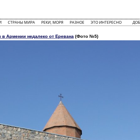
И
СТРАНЫ МИРА
РЕКИ, МОРЯ
РАЗНОЕ
ЭТО ИНТЕРЕСНО
ДОБ
и в Армении недалеко от Еревана
(Фото №5)