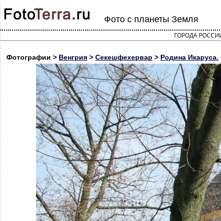
Фото с планеты Земля
ГОРОДА РОССИ
Фотографии >
Венгрия
>
Секешфехервар
>
Родина Икаруса.