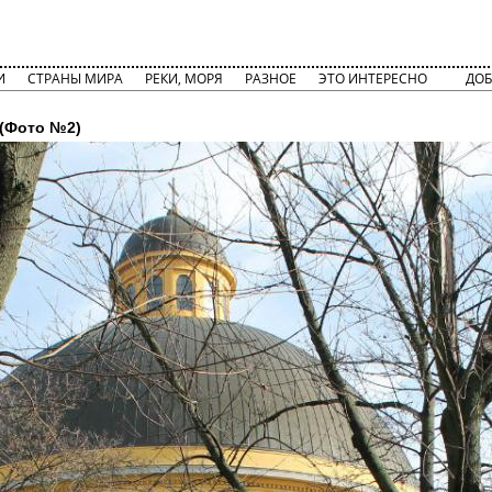
И
СТРАНЫ МИРА
РЕКИ, МОРЯ
РАЗНОЕ
ЭТО ИНТЕРЕСНО
ДОБ
(Фото №2)