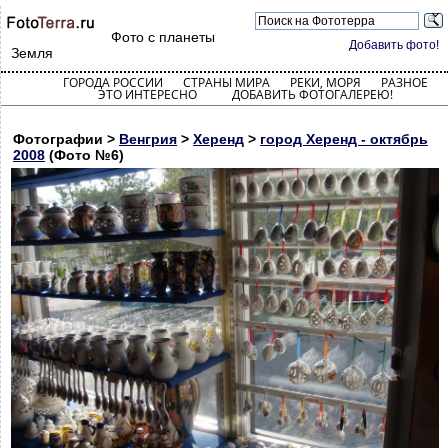
Фото с планеты
Добавить фото!
Земля
ГОРОДА РОССИИ
СТРАНЫ МИРА
РЕКИ, МОРЯ
РАЗНОЕ
ЭТО ИНТЕРЕСНО
ДОБАВИТЬ ФОТОГАЛЕРЕЮ!
Фотографии >
Венгрия
>
Херенд
>
город Херенд - октябрь
2008
(Фото №6)