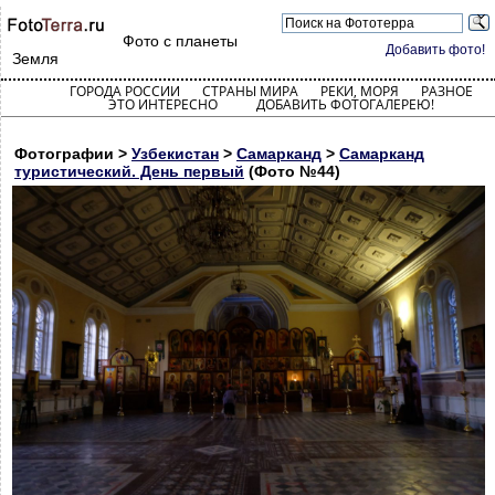
Фото с планеты
Добавить фото!
Земля
ГОРОДА РОССИИ
СТРАНЫ МИРА
РЕКИ, МОРЯ
РАЗНОЕ
ЭТО ИНТЕРЕСНО
ДОБАВИТЬ ФОТОГАЛЕРЕЮ!
Фотографии >
Узбекистан
>
Самарканд
>
Самарканд
туристический. День первый
(Фото №44)