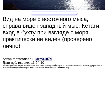
Вид на море с восточного мыса,
справа виден западный мыс. Кстати,
вход в бухту при взгляде с моря
практически не виден (проверено
лично)
Автор фотогалереи:
iarma1974
Дата публикации: 11.04.10
Автор в профиле разрешил использование своих фотографий на правах Creative Commons 3.0, без модификации, с
указанием автора фотографии и ссылки на сайт публикации (
FotoTerra.ru
)