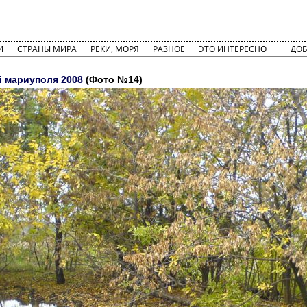
И
СТРАНЫ МИРА
РЕКИ, МОРЯ
РАЗНОЕ
ЭТО ИНТЕРЕСНО
ДОБ
й мариуполя 2008
(Фото №14)