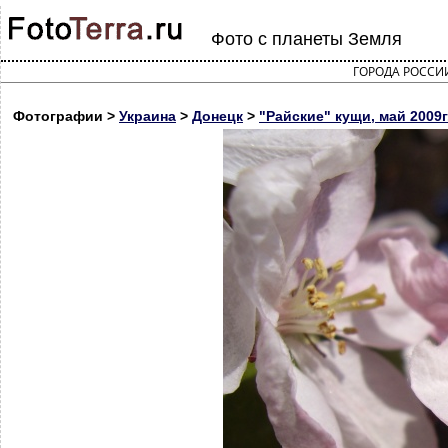
Фото с планеты Земля
ГОРОДА РОССИ
Фотографии >
Украина
>
Донецк
>
"Райские" кущи, май 2009г