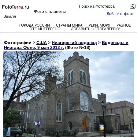
Фото с планеты
Добавить фото!
Земля
ГОРОДА РОССИИ
СТРАНЫ МИРА
РЕКИ, МОРЯ
РАЗНОЕ
ЭТО ИНТЕРЕСНО
ДОБАВИТЬ ФОТОГАЛЕРЕЮ!
Фотографии >
США
>
Ниагарский водопад
>
Водопады и
Ниагара-Фолс, 9 мая 2012 г.
(Фото №18)