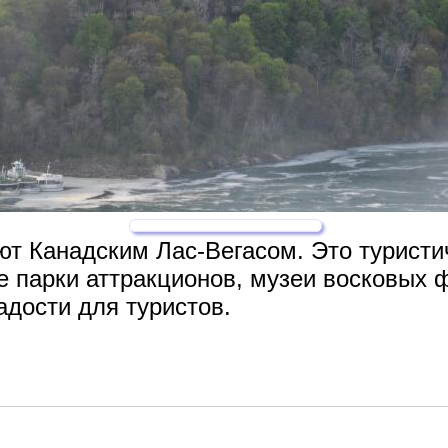
т Канадским Лас-Вегасом. Это туристич
 парки аттракционов, музеи восковых ф
адости для туристов.