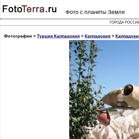
Фото с планеты Земля
ГОРОДА РОССИ
Фотографии >
Турция Каппадокия
>
Каппадокия
>
Каппадоки