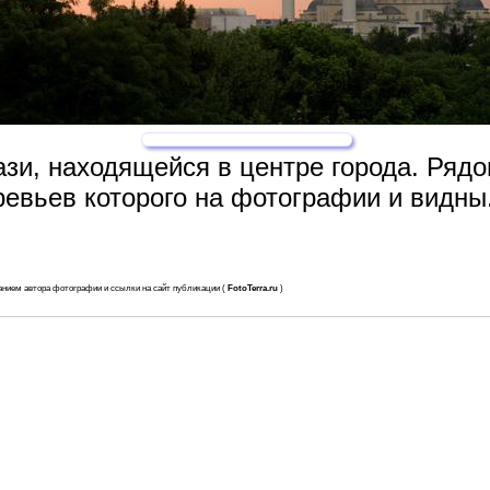
гази, находящейся в центре города. Ряд
еревьев которого на фотографии и видны
анием автора фотографии и ссылки на сайт публикации (
FotoTerra.ru
)