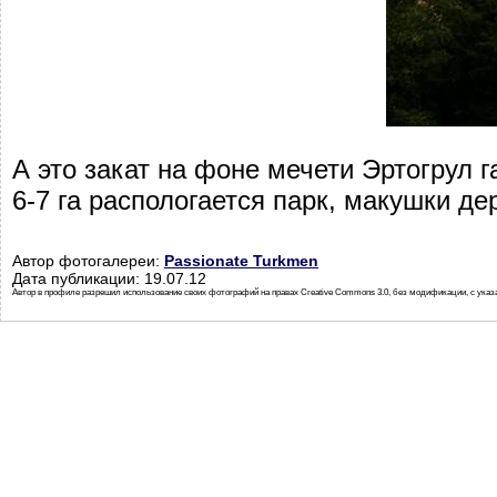
А это закат на фоне мечети Эртогрул 
6-7 га распологается парк, макушки д
Автор фотогалереи:
Passionate Turkmen
Дата публикации: 19.07.12
Автор в профиле разрешил использование своих фотографий на правах Creative Commons 3.0, без модификации, с указ