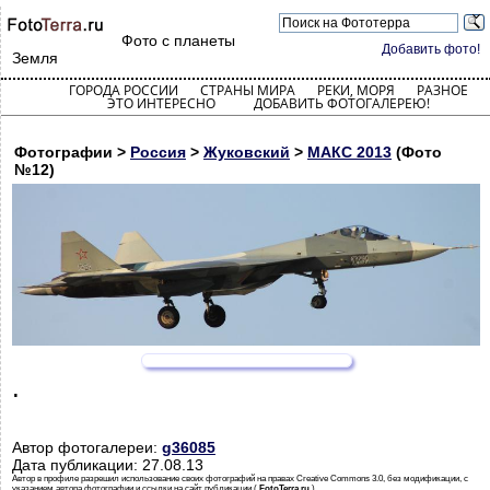
Фото с планеты
Добавить фото!
Земля
ГОРОДА РОССИИ
СТРАНЫ МИРА
РЕКИ, МОРЯ
РАЗНОЕ
ЭТО ИНТЕРЕСНО
ДОБАВИТЬ ФОТОГАЛЕРЕЮ!
Фотографии >
Россия
>
Жуковский
>
МАКС 2013
(Фото
№12)
.
Автор фотогалереи:
g36085
Дата публикации: 27.08.13
Автор в профиле разрешил использование своих фотографий на правах Creative Commons 3.0, без модификации, с
указанием автора фотографии и ссылки на сайт публикации (
FotoTerra.ru
)