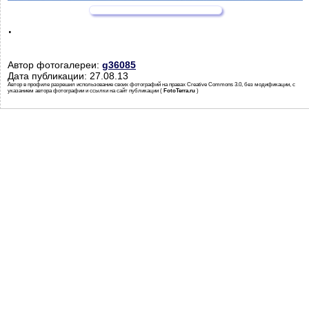
.
Автор фотогалереи:
g36085
Дата публикации: 27.08.13
Автор в профиле разрешил использование своих фотографий на правах Creative Commons 3.0, без модификации, с
указанием автора фотографии и ссылки на сайт публикации (
FotoTerra.ru
)