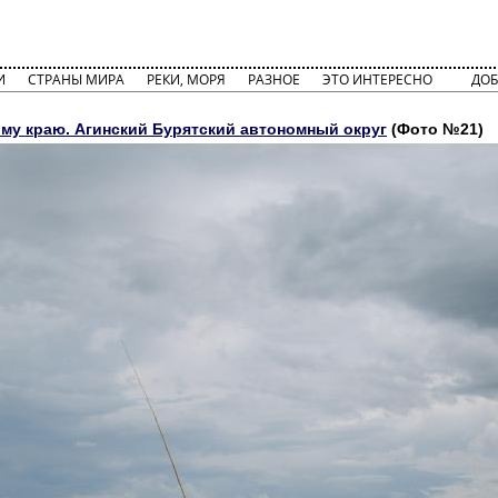
И
СТРАНЫ МИРА
РЕКИ, МОРЯ
РАЗНОЕ
ЭТО ИНТЕРЕСНО
ДОБ
му краю. Агинский Бурятский автономный округ
(Фото №21)