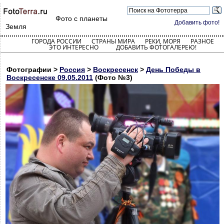
Фото с планеты
Добавить фото!
Земля
ГОРОДА РОССИИ
СТРАНЫ МИРА
РЕКИ, МОРЯ
РАЗНОЕ
ЭТО ИНТЕРЕСНО
ДОБАВИТЬ ФОТОГАЛЕРЕЮ!
Фотографии >
Россия
>
Воскресенск
>
День Победы в
Воскресенске 09.05.2011
(Фото №3)