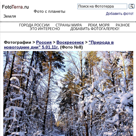
Фото с планеты
Добавить фото!
Земля
ГОРОДА РОССИИ
СТРАНЫ МИРА
РЕКИ, МОРЯ
РАЗНОЕ
ЭТО ИНТЕРЕСНО
ДОБАВИТЬ ФОТОГАЛЕРЕЮ!
Фотографии >
Россия
>
Воскресенск
>
"Природа в
новогодние дни" 5.01.11г.
(Фото №8)