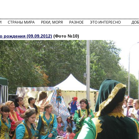
И
СТРАНЫ МИРА
РЕКИ, МОРЯ
РАЗНОЕ
ЭТО ИНТЕРЕСНО
ДОБ
о рождения (09.09.2012)
(Фото №10)