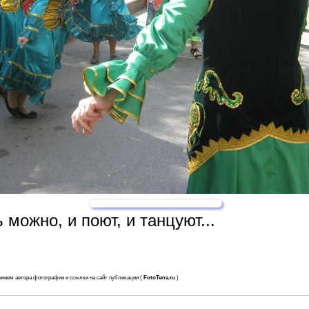
 можно, и поют, и танцуют...
анием автора фотографии и ссылки на сайт публикации (
FotoTerra.ru
)