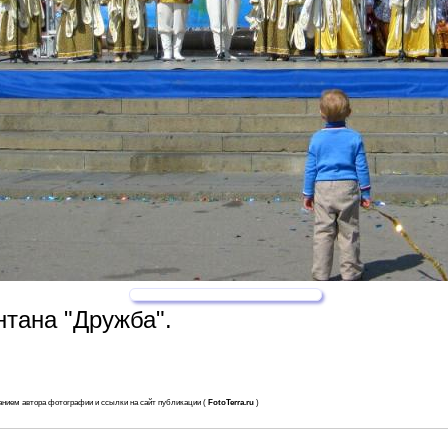
нтана "Дружба".
анием автора фотографии и ссылки на сайт публикации (
FotoTerra.ru
)