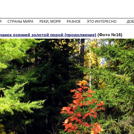
И
СТРАНЫ МИРА
РЕКИ, МОРЯ
РАЗНОЕ
ЭТО ИНТЕРЕСНО
ДОБ
лчанск осенней золотой порой (продолжение)
(Фото №16)