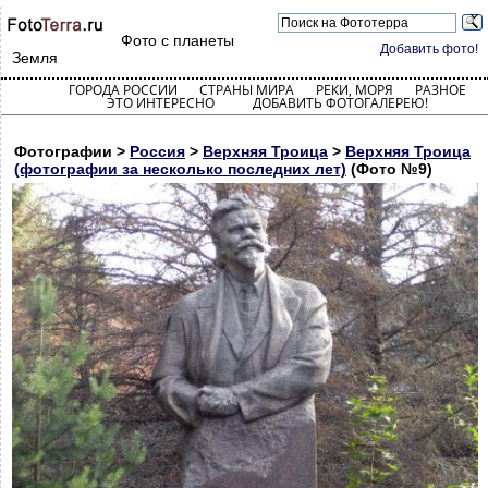
Фото с планеты
Добавить фото!
Земля
ГОРОДА РОССИИ
СТРАНЫ МИРА
РЕКИ, МОРЯ
РАЗНОЕ
ЭТО ИНТЕРЕСНО
ДОБАВИТЬ ФОТОГАЛЕРЕЮ!
Фотографии >
Россия
>
Верхняя Троица
>
Верхняя Троица
(фотографии за несколько последних лет)
(Фото №9)