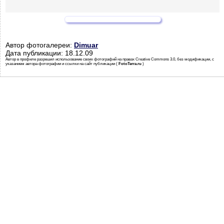
Автор фотогалереи:
Dimuar
Дата публикации: 18.12.09
Автор в профиле разрешил использование своих фотографий на правах Creative Commons 3.0, без модификации, с
указанием автора фотографии и ссылки на сайт публикации (
FotoTerra.ru
)