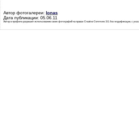
Автор фотогалереи:
Ionas
Дата публикации: 05.06.11
Автор в профиле разрешил использование своих фотографий на правах Creative Commons 3.0, без модификации, с указ