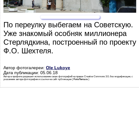
По переулку выбегаем на Советскую.
Уже знакомый особняк миллионера
Стерлядкина, построенный по проекту
Ф.О. Шехтеля.
Автор фотогалереи:
Ole Lukoye
Дата публикации: 05.06.18
Автор в профиле разрешил использование своих фотографий на правах Creative Commons 3.0, без модификации, с
указанием автора фотографии и ссылки на сайт публикации (
FotoTerra.ru
)