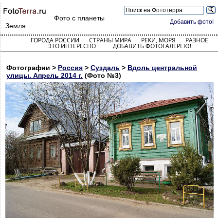
Фото с планеты
Добавить фото!
Земля
ГОРОДА РОССИИ
СТРАНЫ МИРА
РЕКИ, МОРЯ
РАЗНОЕ
ЭТО ИНТЕРЕСНО
ДОБАВИТЬ ФОТОГАЛЕРЕЮ!
Фотографии >
Россия
>
Суздаль
>
Вдоль центральной
улицы. Апрель 2014 г.
(Фото №3)