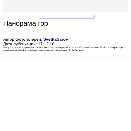
Панорама гор
Автор фотогалереи:
SvetkaSarov
Дата публикации: 17.12.10
Автор в профиле разрешил использование своих фотографий на правах Creative Commons 3.0, без модификации, с
указанием автора фотографии и ссылки на сайт публикации (
FotoTerra.ru
)