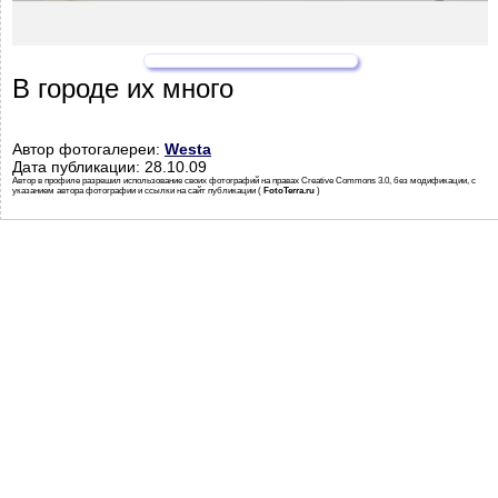
В городе их много
Автор фотогалереи:
Westa
Дата публикации: 28.10.09
Автор в профиле разрешил использование своих фотографий на правах Creative Commons 3.0, без модификации, с
указанием автора фотографии и ссылки на сайт публикации (
FotoTerra.ru
)