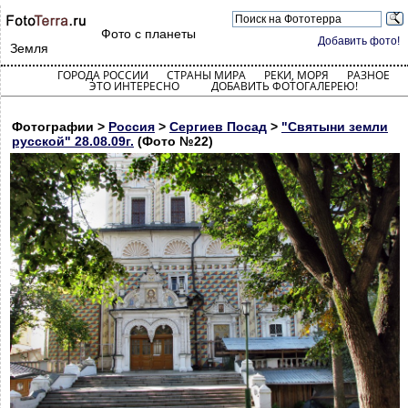
Фото с планеты
Добавить фото!
Земля
ГОРОДА РОССИИ
СТРАНЫ МИРА
РЕКИ, МОРЯ
РАЗНОЕ
ЭТО ИНТЕРЕСНО
ДОБАВИТЬ ФОТОГАЛЕРЕЮ!
Фотографии >
Россия
>
Сергиев Посад
>
"Святыни земли
русской" 28.08.09г.
(Фото №22)