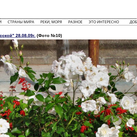
И
СТРАНЫ МИРА
РЕКИ, МОРЯ
РАЗНОЕ
ЭТО ИНТЕРЕСНО
ДОБ
ской" 28.08.09г.
(Фото №10)