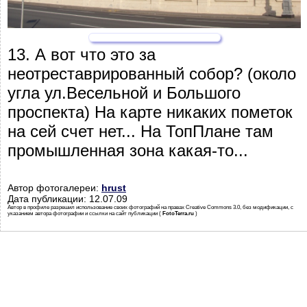
13. А вот что это за
неотреставрированный собор? (около
угла ул.Весельной и Большого
проспекта) На карте никаких пометок
на сей счет нет... На ТопПлане там
промышленная зона какая-то...
Автор фотогалереи:
hrust
Дата публикации: 12.07.09
Автор в профиле разрешил использование своих фотографий на правах Creative Commons 3.0, без модификации, с
указанием автора фотографии и ссылки на сайт публикации (
FotoTerra.ru
)