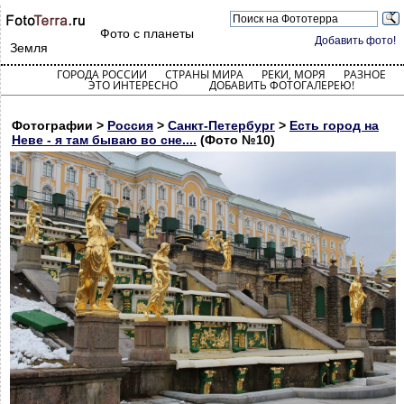
Фото с планеты
Добавить фото!
Земля
ГОРОДА РОССИИ
СТРАНЫ МИРА
РЕКИ, МОРЯ
РАЗНОЕ
ЭТО ИНТЕРЕСНО
ДОБАВИТЬ ФОТОГАЛЕРЕЮ!
Фотографии >
Россия
>
Санкт-Петербург
>
Есть город на
Неве - я там бываю во сне....
(Фото №10)