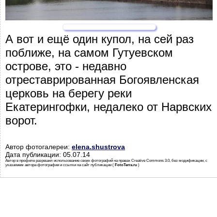
А вот и ещё один купол, на сей раз
поближе, на самом Гутуевском
острове, это - недавно
отреставрированная Богоявленская
церковь на берегу реки
Екатерингофки, недалеко от Нарвских
ворот.
Автор фотогалереи:
elena.shustrova
Дата публикации: 05.07.14
Автор в профиле разрешил использование своих фотографий на правах Creative Commons 3.0, без модификации, с
указанием автора фотографии и ссылки на сайт публикации (
FotoTerra.ru
)