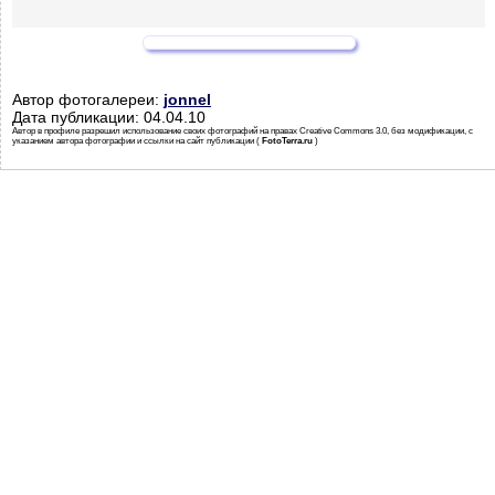
Автор фотогалереи:
jonnel
Дата публикации: 04.04.10
Автор в профиле разрешил использование своих фотографий на правах Creative Commons 3.0, без модификации, с
указанием автора фотографии и ссылки на сайт публикации (
FotoTerra.ru
)