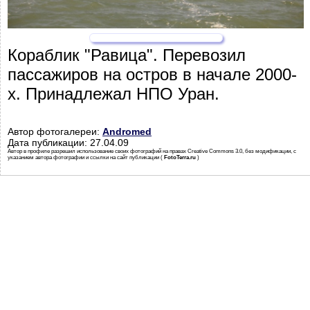
Кораблик "Равица". Перевозил
пассажиров на остров в начале 2000-
х. Принадлежал НПО Уран.
Автор фотогалереи:
Andromed
Дата публикации: 27.04.09
Автор в профиле разрешил использование своих фотографий на правах Creative Commons 3.0, без модификации, с
указанием автора фотографии и ссылки на сайт публикации (
FotoTerra.ru
)